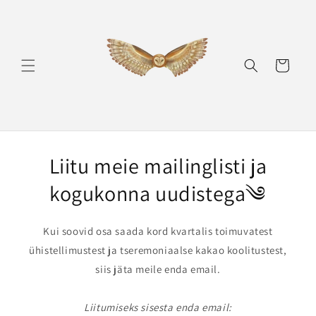
Skip to
content
Ostukorv
Liitu meie mailinglisti ja
kogukonna uudistega༄
Kui soovid osa saada kord kvartalis toimuvatest
ühistellimustest ja tseremoniaalse kakao koolitustest,
siis jäta meile enda email.
Liitumiseks sisesta enda email: